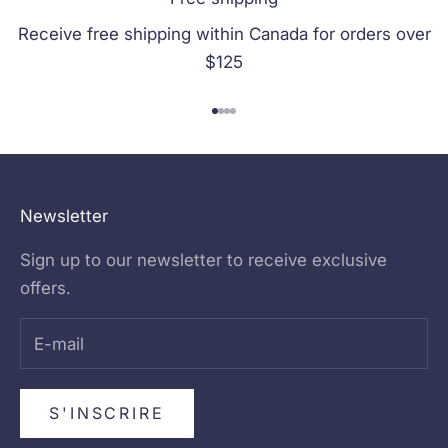
Receive free shipping within Canada for orders over
$125
Aller à l'élément 1
Aller à l'élément 2
Aller à l'élément 3
Aller à l'élément 4
Newsletter
Sign up to our newsletter to receive exclusive
offers.
S'INSCRIRE